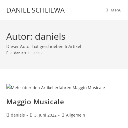
Zum
DANIEL SCHLIEWA
Menü
Inhalt
springen
Autor:
daniels
Dieser Autor hat geschrieben 6 Artikel
>
daniels
>
Seite 2
Maggio Musicale
Beitrags-
Beitrag
Beitrags-
daniels
3. Juni 2022
Allgemein
Autor:
veröffentlicht:
Kategorie: