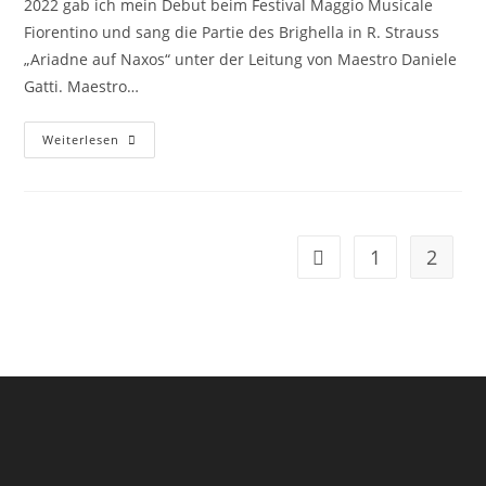
2022 gab ich mein Debut beim Festival Maggio Musicale
Fiorentino und sang die Partie des Brighella in R. Strauss
„Ariadne auf Naxos“ unter der Leitung von Maestro Daniele
Gatti. Maestro…
Maggio
Weiterlesen
Musicale
1
2
Gehe zur vorherigen Se